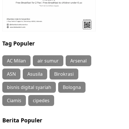
Tag Populer
AC Milan
air sumur
Arsenal
ASN
Asusila
Birokrasi
bisnis digital syariah
Bologna
Ciamis
cipedes
Berita Populer