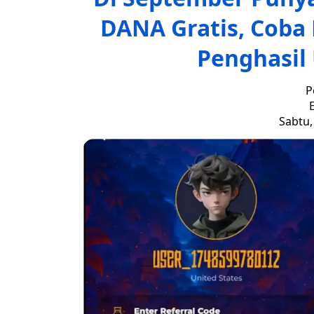
DANA Gratis, Coba
Penghasil
P
E
Sabtu,