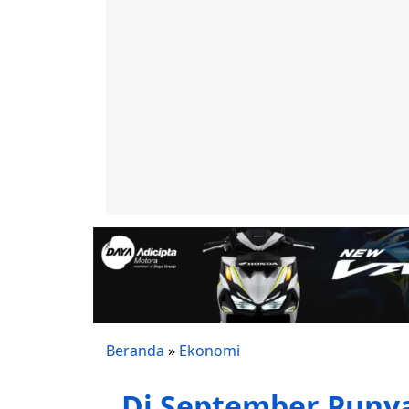
Beranda
»
Ekonomi
Di September Puny