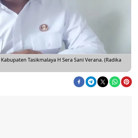
Kabupaten Tasikmalaya H Sera Sani Verana. (Radika