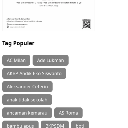
Tag Populer
AC Milan
Ade Lukman
AKBP Andik Eko Siswanto
Aleksander Ceferin
anak tidak sekolah
ancaman kemarau
AS Roma
bambu apus
BKPSDM
boti