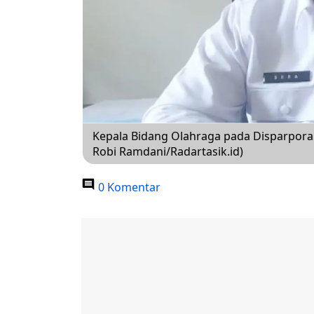
Kepala Bidang Olahraga pada Disparpora 
Robi Ramdani/Radartasik.id)
0 Komentar