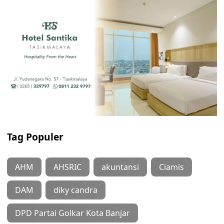
Tag Populer
AHM
AHSRIC
akuntansi
Ciamis
DAM
diky candra
DPD Partai Golkar Kota Banjar