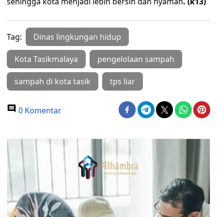
sehingga kota menjadi lebih bersih dan nyaman
. (k13)
Tag:
Dinas lingkungan hidup
Kota Tasikmalaya
pengelolaan sampah
sampah di kota tasik
tps liar
0 Komentar