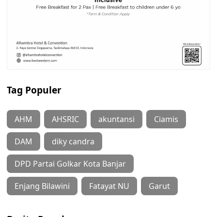
Tag Populer
AHM
AHSRIC
akuntansi
Ciamis
DAM
diky candra
DPD Partai Golkar Kota Banjar
Enjang Bilawini
Fatayat NU
Garut