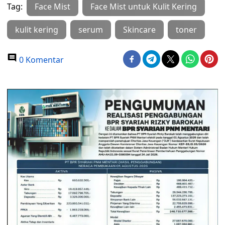
Tag:
Face Mist
Face Mist untuk Kulit Kering
kulit kering
serum
Skincare
toner
0 Komentar