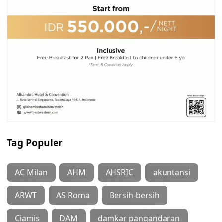
Tag Populer
AC Milan
AHM
AHSRIC
akuntansi
ARWT
AS Roma
Bersih-bersih
Ciamis
DAM
damkar pangandaran