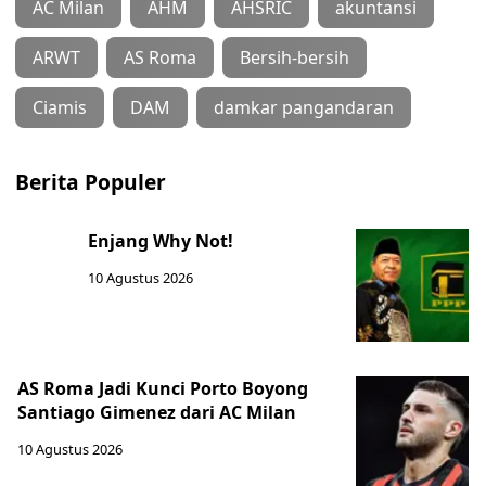
AC Milan
AHM
AHSRIC
akuntansi
ARWT
AS Roma
Bersih-bersih
Ciamis
DAM
damkar pangandaran
Berita Populer
Enjang Why Not!
10 Agustus 2026
AS Roma Jadi Kunci Porto Boyong
Santiago Gimenez dari AC Milan
10 Agustus 2026