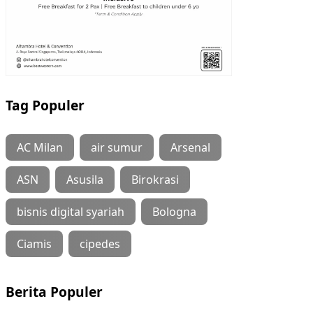
Tag Populer
AC Milan
air sumur
Arsenal
ASN
Asusila
Birokrasi
bisnis digital syariah
Bologna
Ciamis
cipedes
Berita Populer