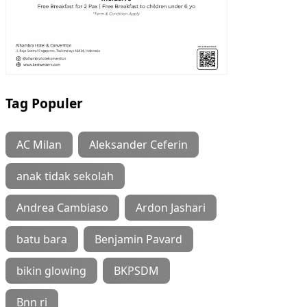
Tag Populer
AC Milan
Aleksander Ceferin
anak tidak sekolah
Andrea Cambiaso
Ardon Jashari
batu bara
Benjamin Pavard
bikin glowing
BKPSDM
Bnn ri