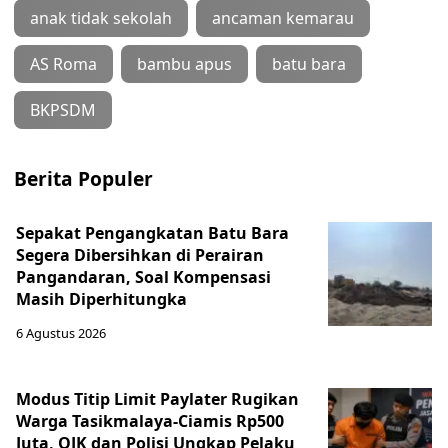
anak tidak sekolah
ancaman kemarau
AS Roma
bambu apus
batu bara
BKPSDM
Berita Populer
Sepakat Pengangkatan Batu Bara
Segera Dibersihkan di Perairan
Pangandaran, Soal Kompensasi
Masih Diperhitungka
6 Agustus 2026
Modus Titip Limit Paylater Rugikan
Warga Tasikmalaya-Ciamis Rp500
Juta, OJK dan Polisi Ungkap Pelaku