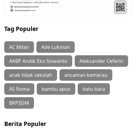
Tag Populer
AC Milan
Ade Lukman
AKBP Andik Eko Siswanto
Aleksander Ceferin
anak tidak sekolah
ancaman kemarau
AS Roma
bambu apus
batu bara
BKPSDM
Berita Populer