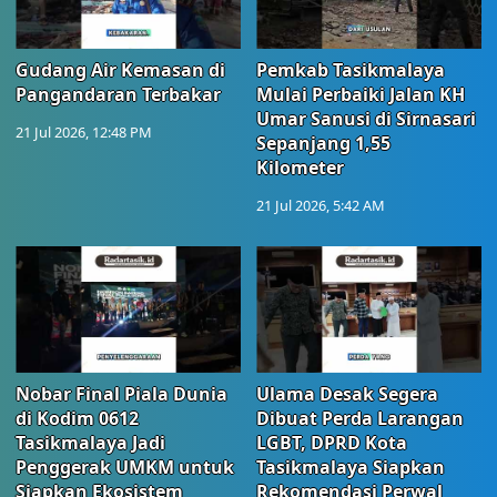
Gudang Air Kemasan di
Pemkab Tasikmalaya
Pangandaran Terbakar
Mulai Perbaiki Jalan KH
Umar Sanusi di Sirnasari
21 Jul 2026, 12:48 PM
Sepanjang 1,55
Kilometer
21 Jul 2026, 5:42 AM
Nobar Final Piala Dunia
Ulama Desak Segera
di Kodim 0612
Dibuat Perda Larangan
Tasikmalaya Jadi
LGBT, DPRD Kota
Penggerak UMKM untuk
Tasikmalaya Siapkan
Siapkan Ekosistem
Rekomendasi Perwal