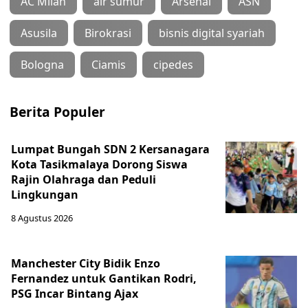
AC Milan
air sumur
Arsenal
ASN
Asusila
Birokrasi
bisnis digital syariah
Bologna
Ciamis
cipedes
Berita Populer
Lumpat Bungah SDN 2 Kersanagara
Kota Tasikmalaya Dorong Siswa
Rajin Olahraga dan Peduli
Lingkungan
8 Agustus 2026
Manchester City Bidik Enzo
Fernandez untuk Gantikan Rodri,
PSG Incar Bintang Ajax