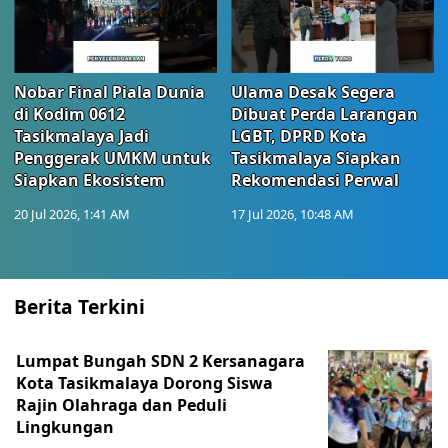
Nobar Final Piala Dunia
Ulama Desak Segera
di Kodim 0612
Dibuat Perda Larangan
Tasikmalaya Jadi
LGBT, DPRD Kota
Penggerak UMKM untuk
Tasikmalaya Siapkan
Siapkan Ekosistem
Rekomendasi Perwal
20 Jul 2026, 1:41 AM
17 Jul 2026, 10:48 AM
Berita Terkini
Lumpat Bungah SDN 2 Kersanagara
Kota Tasikmalaya Dorong Siswa
Rajin Olahraga dan Peduli
Lingkungan