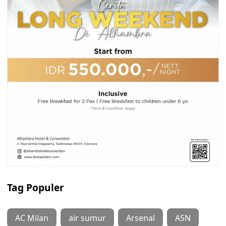
Tag Populer
AC Milan
air sumur
Arsenal
ASN