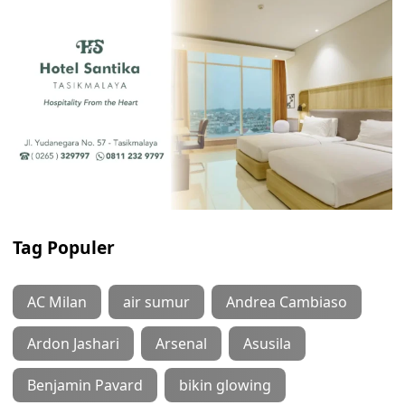
Tag Populer
AC Milan
air sumur
Andrea Cambiaso
Ardon Jashari
Arsenal
Asusila
Benjamin Pavard
bikin glowing