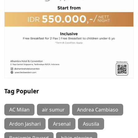
Tag Populer
AC Milan
air sumur
Andrea Cambiaso
Ardon Jashari
Arsenal
Asusila
Benjamin Pavard
bikin glowing