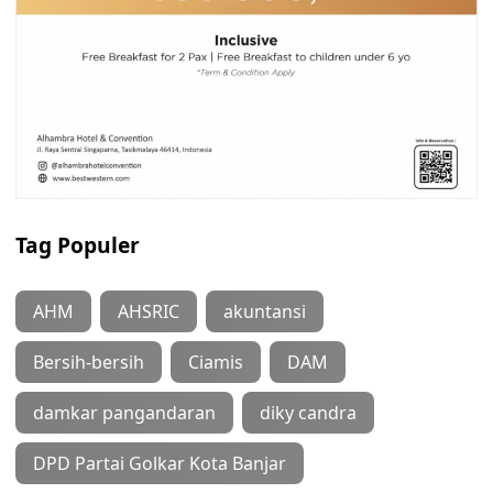
Tag Populer
AHM
AHSRIC
akuntansi
Bersih-bersih
Ciamis
DAM
damkar pangandaran
diky candra
DPD Partai Golkar Kota Banjar