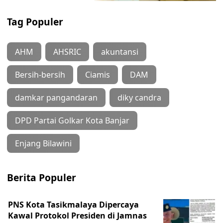
Tag Populer
AHM
AHSRIC
akuntansi
Bersih-bersih
Ciamis
DAM
damkar pangandaran
diky candra
DPD Partai Golkar Kota Banjar
Enjang Bilawini
Berita Populer
PNS Kota Tasikmalaya Dipercaya
Kawal Protokol Presiden di Jamnas