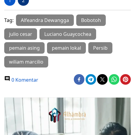
1
2
Tag:
Alfeandra Dewangga
Bobotoh
julio cesar
Luciano Guaycochea
pemain asing
pemain lokal
Persib
wiliam marcilio
0 Komentar