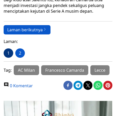
menjadi investasi jangka pendek sekaligus peluang
menciptakan kejutan di Serie A musim depan.
Laman berikutnya
Laman:
1
2
Tag:
AC Milan
Francesco Camarda
Lecce
0 Komentar