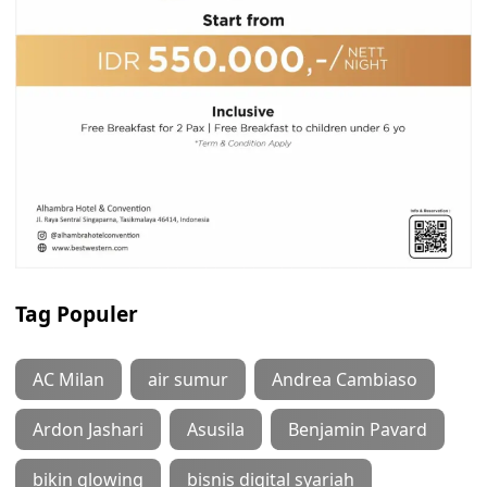
Tag Populer
AC Milan
air sumur
Andrea Cambiaso
Ardon Jashari
Asusila
Benjamin Pavard
bikin glowing
bisnis digital syariah