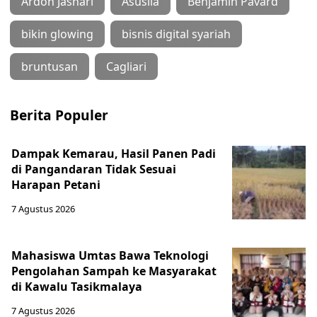
Ardon Jashari
Asusila
Benjamin Pavard
bikin glowing
bisnis digital syariah
bruntusan
Cagliari
Berita Populer
Dampak Kemarau, Hasil Panen Padi
di Pangandaran Tidak Sesuai
Harapan Petani
7 Agustus 2026
Mahasiswa Umtas Bawa Teknologi
Pengolahan Sampah ke Masyarakat
di Kawalu Tasikmalaya
7 Agustus 2026