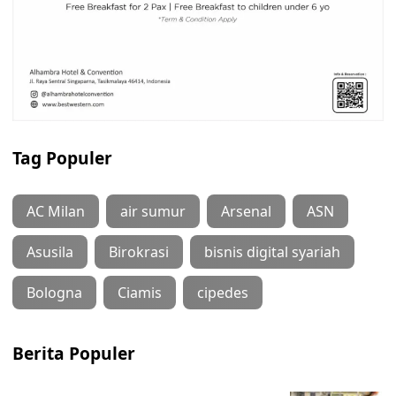
Tag Populer
AC Milan
air sumur
Arsenal
ASN
Asusila
Birokrasi
bisnis digital syariah
Bologna
Ciamis
cipedes
Berita Populer