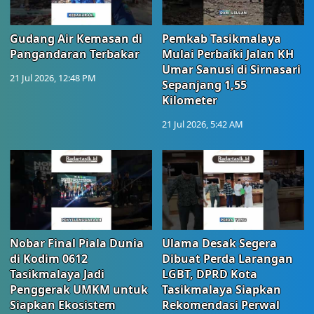
Gudang Air Kemasan di
Pemkab Tasikmalaya
Pangandaran Terbakar
Mulai Perbaiki Jalan KH
Umar Sanusi di Sirnasari
21 Jul 2026, 12:48 PM
Sepanjang 1,55
Kilometer
21 Jul 2026, 5:42 AM
Nobar Final Piala Dunia
Ulama Desak Segera
di Kodim 0612
Dibuat Perda Larangan
Tasikmalaya Jadi
LGBT, DPRD Kota
Penggerak UMKM untuk
Tasikmalaya Siapkan
Siapkan Ekosistem
Rekomendasi Perwal