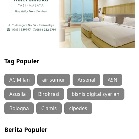
Tag Populer
AC Milan
air sumur
Arsenal
ASN
Asusila
Birokrasi
bisnis digital syariah
Bologna
Ciamis
cipedes
Berita Populer