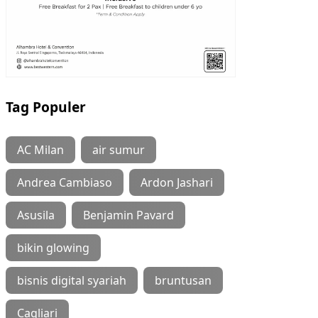
Tag Populer
AC Milan
air sumur
Andrea Cambiaso
Ardon Jashari
Asusila
Benjamin Pavard
bikin glowing
bisnis digital syariah
bruntusan
Cagliari