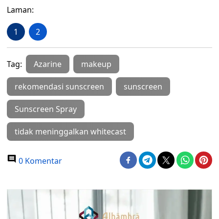
Laman:
1
2
Tag:
Azarine
makeup
rekomendasi sunscreen
sunscreen
Sunscreen Spray
tidak meninggalkan whitecast
0 Komentar