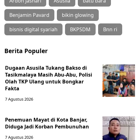
Ardon Jashari
Asusila
batu bara
Benjamin Pavard
bikin glowing
bisnis digital syariah
BKPSDM
Bnn ri
Berita Populer
Dugaan Asusila Tukang Bakso di
Tasikmalaya Masih Abu-Abu, Polisi
Olah TKP Ulang untuk Bongkar
Fakta
7 Agustus 2026
Penemuan Mayat di Kota Banjar,
Diduga Jadi Korban Pembunuhan
7 Agustus 2026