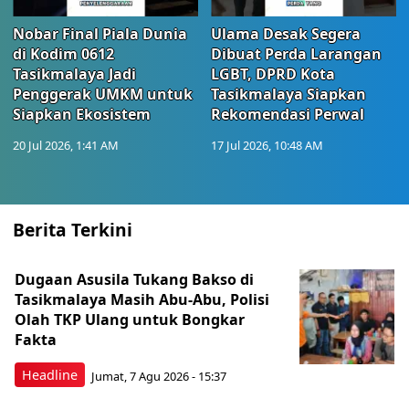
Nobar Final Piala Dunia
Ulama Desak Segera
di Kodim 0612
Dibuat Perda Larangan
Tasikmalaya Jadi
LGBT, DPRD Kota
Penggerak UMKM untuk
Tasikmalaya Siapkan
Siapkan Ekosistem
Rekomendasi Perwal
20 Jul 2026, 1:41 AM
17 Jul 2026, 10:48 AM
Berita Terkini
Dugaan Asusila Tukang Bakso di
Tasikmalaya Masih Abu-Abu, Polisi
Olah TKP Ulang untuk Bongkar
Fakta
Headline
Jumat, 7 Agu 2026 - 15:37