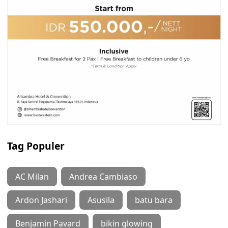
Tag Populer
AC Milan
Andrea Cambiaso
Ardon Jashari
Asusila
batu bara
Benjamin Pavard
bikin glowing