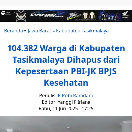
Beranda
»
Jawa Barat
»
Kabupaten Tasikmalaya
104.382 Warga di Kabupaten
Tasikmalaya Dihapus dari
Kepesertaan PBI-JK BPJS
Kesehatan
Penulis:
R Robi Ramdani
Editor: Yanggi F Irlana
Rabu, 11 Jun 2025 - 17:25