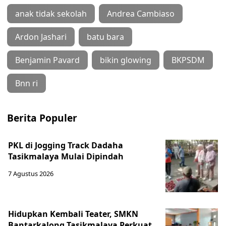
anak tidak sekolah
Andrea Cambiaso
Ardon Jashari
batu bara
Benjamin Pavard
bikin glowing
BKPSDM
Bnn ri
Berita Populer
PKL di Jogging Track Dadaha
Tasikmalaya Mulai Dipindah
7 Agustus 2026
Hidupkan Kembali Teater, SMKN
Bantarkalong Tasikmalaya Perkuat