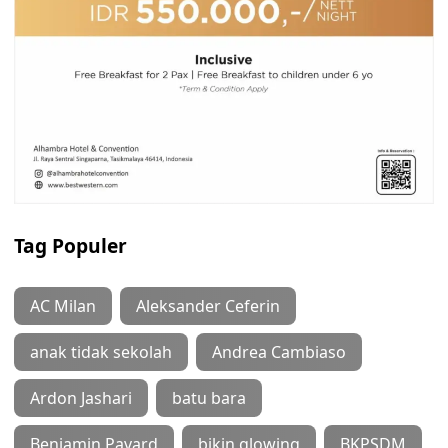
Tag Populer
AC Milan
Aleksander Ceferin
anak tidak sekolah
Andrea Cambiaso
Ardon Jashari
batu bara
Benjamin Pavard
bikin glowing
BKPSDM