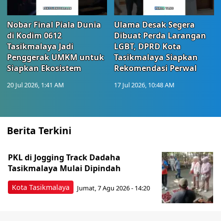
Nobar Final Piala Dunia
Ulama Desak Segera
di Kodim 0612
Dibuat Perda Larangan
Tasikmalaya Jadi
LGBT, DPRD Kota
Penggerak UMKM untuk
Tasikmalaya Siapkan
Siapkan Ekosistem
Rekomendasi Perwal
20 Jul 2026, 1:41 AM
17 Jul 2026, 10:48 AM
Berita Terkini
PKL di Jogging Track Dadaha
Tasikmalaya Mulai Dipindah
Kota Tasikmalaya
Jumat, 7 Agu 2026 - 14:20