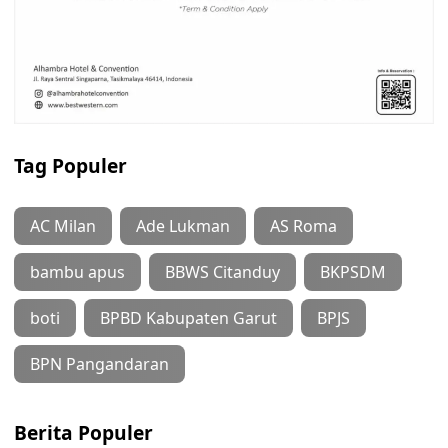
Tag Populer
AC Milan
Ade Lukman
AS Roma
bambu apus
BBWS Citanduy
BKPSDM
boti
BPBD Kabupaten Garut
BPJS
BPN Pangandaran
Berita Populer