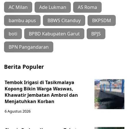
AC Milan
Ade Lukman
AS Roma
bambu apus
BBWS Citanduy
BKPSDM
boti
BPBD Kabupaten Garut
BPJS
BPN Pangandaran
Berita Populer
Tembok Irigasi di Tasikmalaya
Kopong Bikin Warga Waswas,
Khawatir Jembatan Ambrol dan
Menjatuhkan Korban
6 Agustus 2026