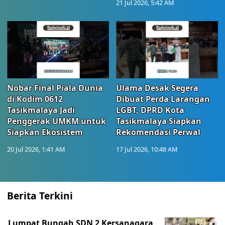
21 Jul 2026, 5:42 AM
Nobar Final Piala Dunia
Ulama Desak Segera
di Kodim 0612
Dibuat Perda Larangan
Tasikmalaya Jadi
LGBT, DPRD Kota
Penggerak UMKM untuk
Tasikmalaya Siapkan
Siapkan Ekosistem
Rekomendasi Perwal
20 Jul 2026, 1:41 AM
17 Jul 2026, 10:48 AM
Berita Terkini
Lumpat Bungah SDN 2 Kersanagara