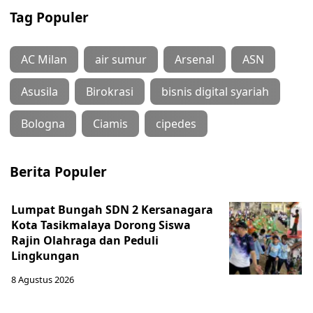
Tag Populer
AC Milan
air sumur
Arsenal
ASN
Asusila
Birokrasi
bisnis digital syariah
Bologna
Ciamis
cipedes
Berita Populer
Lumpat Bungah SDN 2 Kersanagara
Kota Tasikmalaya Dorong Siswa
Rajin Olahraga dan Peduli
Lingkungan
8 Agustus 2026