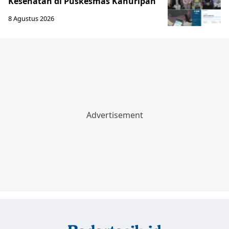
Kesehatan di Puskesmas Kahuripan
8 Agustus 2026