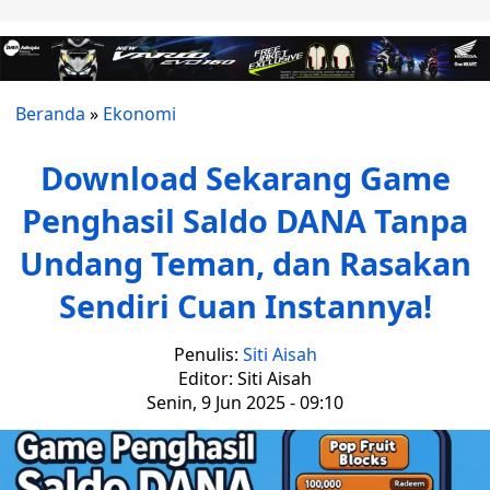
Beranda
»
Ekonomi
Download Sekarang Game
Penghasil Saldo DANA Tanpa
Undang Teman, dan Rasakan
Sendiri Cuan Instannya!
Penulis:
Siti Aisah
Editor: Siti Aisah
Senin, 9 Jun 2025 - 09:10