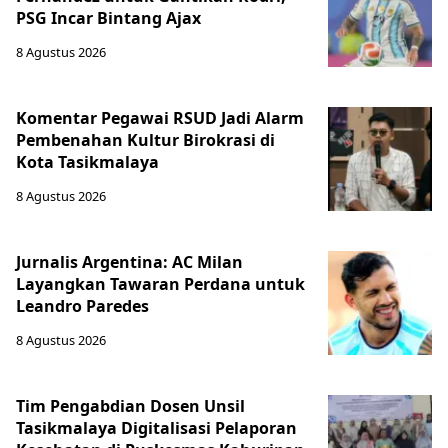
PSG Incar Bintang Ajax
8 Agustus 2026
Komentar Pegawai RSUD Jadi Alarm
Pembenahan Kultur Birokrasi di
Kota Tasikmalaya
8 Agustus 2026
Jurnalis Argentina: AC Milan
Layangkan Tawaran Perdana untuk
Leandro Paredes
8 Agustus 2026
Tim Pengabdian Dosen Unsil
Tasikmalaya Digitalisasi Pelaporan