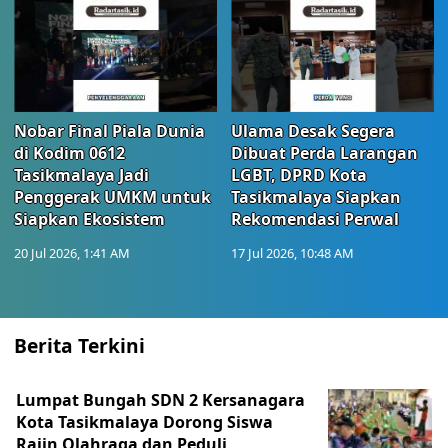
Nobar Final Piala Dunia
Ulama Desak Segera
di Kodim 0612
Dibuat Perda Larangan
Tasikmalaya Jadi
LGBT, DPRD Kota
Penggerak UMKM untuk
Tasikmalaya Siapkan
Siapkan Ekosistem
Rekomendasi Perwal
20 Jul 2026, 1:41 AM
17 Jul 2026, 10:48 AM
Berita Terkini
Lumpat Bungah SDN 2 Kersanagara
Kota Tasikmalaya Dorong Siswa
Rajin Olahraga dan Peduli