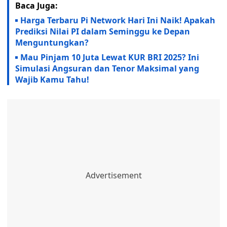
Baca Juga:
Harga Terbaru Pi Network Hari Ini Naik! Apakah
Prediksi Nilai PI dalam Seminggu ke Depan
Menguntungkan?
Mau Pinjam 10 Juta Lewat KUR BRI 2025? Ini
Simulasi Angsuran dan Tenor Maksimal yang
Wajib Kamu Tahu!