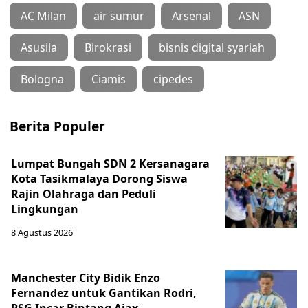
AC Milan
air sumur
Arsenal
ASN
Asusila
Birokrasi
bisnis digital syariah
Bologna
Ciamis
cipedes
Berita Populer
Lumpat Bungah SDN 2 Kersanagara
Kota Tasikmalaya Dorong Siswa
Rajin Olahraga dan Peduli
Lingkungan
8 Agustus 2026
Manchester City Bidik Enzo
Fernandez untuk Gantikan Rodri,
PSG Incar Bintang Ajax