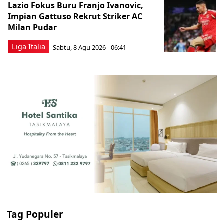
Lazio Fokus Buru Franjo Ivanovic,
Impian Gattuso Rekrut Striker AC
Milan Pudar
Liga Italia
Sabtu, 8 Agu 2026 - 06:41
Tag Populer