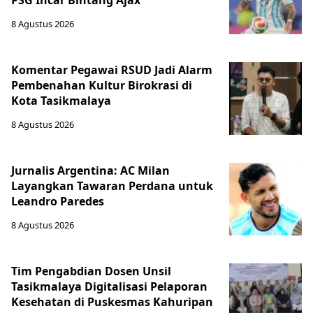
8 Agustus 2026
Komentar Pegawai RSUD Jadi Alarm
Pembenahan Kultur Birokrasi di
Kota Tasikmalaya
8 Agustus 2026
Jurnalis Argentina: AC Milan
Layangkan Tawaran Perdana untuk
Leandro Paredes
8 Agustus 2026
Tim Pengabdian Dosen Unsil
Tasikmalaya Digitalisasi Pelaporan
Kesehatan di Puskesmas Kahuripan