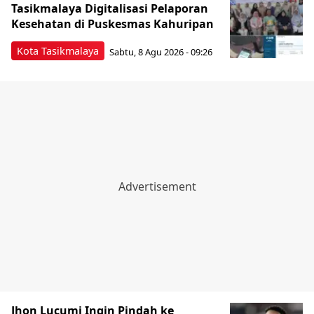
Tasikmalaya Digitalisasi Pelaporan
Kesehatan di Puskesmas Kahuripan
Kota Tasikmalaya
Sabtu, 8 Agu 2026 - 09:26
Jhon Lucumi Ingin Pindah ke