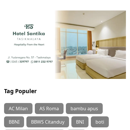
Tag Populer
AC Milan
AS Roma
bambu apus
BBNI
BBWS Citanduy
BNI
boti