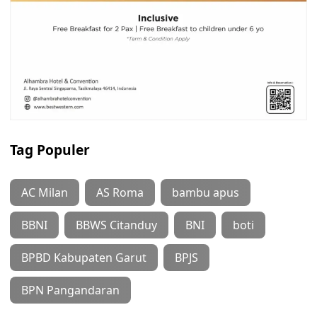
Tag Populer
AC Milan
AS Roma
bambu apus
BBNI
BBWS Citanduy
BNI
boti
BPBD Kabupaten Garut
BPJS
BPN Pangandaran