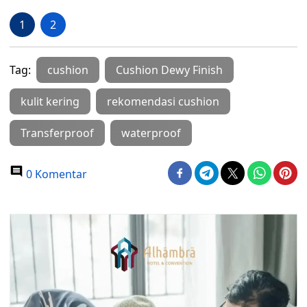
1
2
Tag:
cushion
Cushion Dewy Finish
kulit kering
rekomendasi cushion
Transferproof
waterproof
0 Komentar