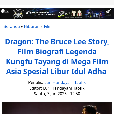
Beranda
»
Hiburan
»
Film
Dragon: The Bruce Lee Story,
Film Biografi Legenda
Kungfu Tayang di Mega Film
Asia Spesial Libur Idul Adha
Penulis:
Luri Handayani Taofik
Editor: Luri Handayani Taofik
Sabtu, 7 Jun 2025 - 12:50