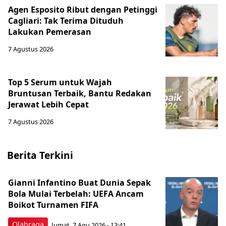
Agen Esposito Ribut dengan Petinggi
Cagliari: Tak Terima Dituduh
Lakukan Pemerasan
7 Agustus 2026
Top 5 Serum untuk Wajah
Bruntusan Terbaik, Bantu Redakan
Jerawat Lebih Cepat
7 Agustus 2026
Berita Terkini
Gianni Infantino Buat Dunia Sepak
Bola Mulai Terbelah: UEFA Ancam
Boikot Turnamen FIFA
Olahraga
Jumat, 7 Agu 2026 - 13:41