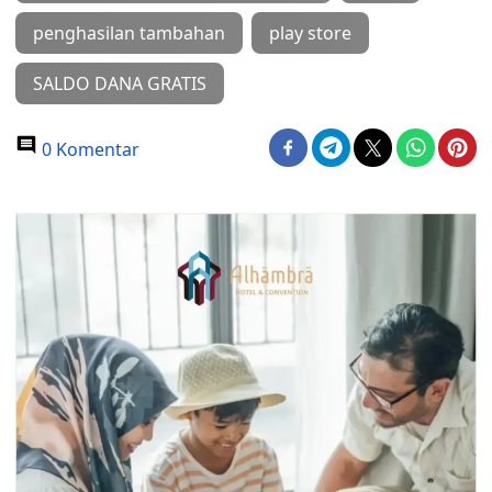
penghasilan tambahan
play store
SALDO DANA GRATIS
0 Komentar