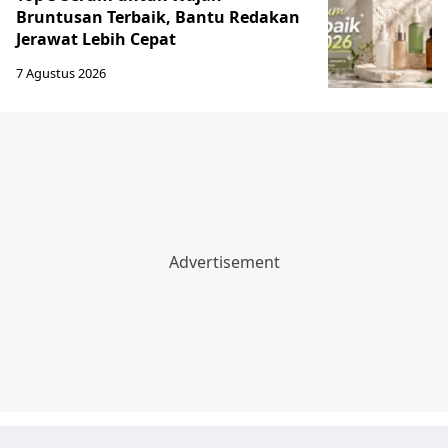
Bruntusan Terbaik, Bantu Redakan
Jerawat Lebih Cepat
7 Agustus 2026