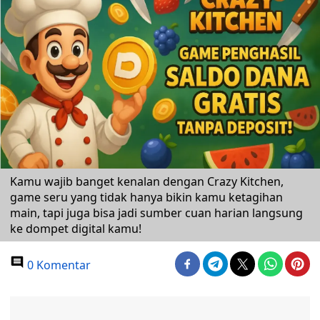
Kamu wajib banget kenalan dengan Crazy Kitchen,
game seru yang tidak hanya bikin kamu ketagihan
main, tapi juga bisa jadi sumber cuan harian langsung
ke dompet digital kamu!
0 Komentar