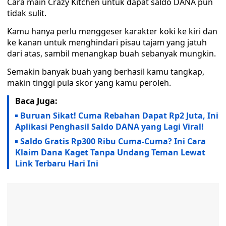
Cara main Crazy Kitchen untuk dapat saldo DANA pun
tidak sulit.
Kamu hanya perlu menggeser karakter koki ke kiri dan
ke kanan untuk menghindari pisau tajam yang jatuh
dari atas, sambil menangkap buah sebanyak mungkin.
Semakin banyak buah yang berhasil kamu tangkap,
makin tinggi pula skor yang kamu peroleh.
Baca Juga:
Buruan Sikat! Cuma Rebahan Dapat Rp2 Juta, Ini
Aplikasi Penghasil Saldo DANA yang Lagi Viral!
Saldo Gratis Rp300 Ribu Cuma-Cuma? Ini Cara
Klaim Dana Kaget Tanpa Undang Teman Lewat
Link Terbaru Hari Ini