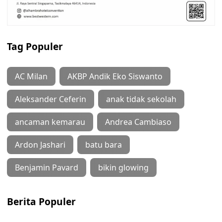
Tag Populer
AC Milan
AKBP Andik Eko Siswanto
Aleksander Ceferin
anak tidak sekolah
ancaman kemarau
Andrea Cambiaso
Ardon Jashari
batu bara
Benjamin Pavard
bikin glowing
Berita Populer