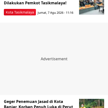
Dilakukan Pemkot Tasikmalaya!
Kota Tasikmalaya
Jumat, 7 Agu 2026 - 11:16
Geger Penemuan Jasad di Kota
Banjar, Korban Penuh Luka di Perut