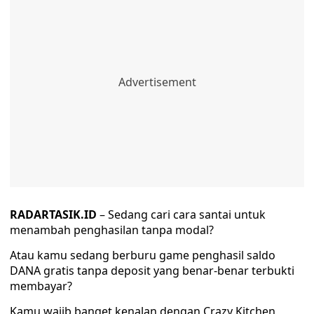
RADARTASIK.ID
– Sedang cari cara santai untuk
menambah penghasilan tanpa modal?
Atau kamu sedang berburu game penghasil saldo
DANA gratis tanpa deposit yang benar-benar terbukti
membayar?
Kamu wajib banget kenalan dengan Crazy Kitchen,