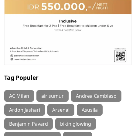
Tag Populer
AC Milan
air sumur
Andrea Cambiaso
Ardon Jashari
Arsenal
Asusila
Benjamin Pavard
bikin glowing