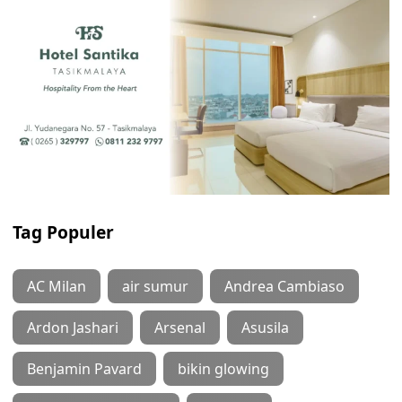
Tag Populer
AC Milan
air sumur
Andrea Cambiaso
Ardon Jashari
Arsenal
Asusila
Benjamin Pavard
bikin glowing