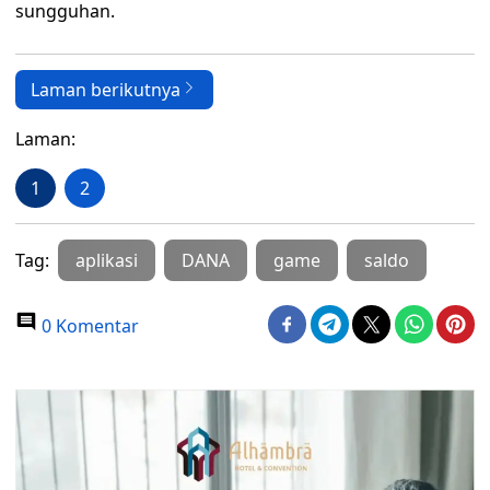
sungguhan.
Laman berikutnya
Laman:
1
2
Tag:
aplikasi
DANA
game
saldo
0 Komentar