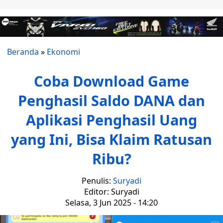
Beranda
»
Ekonomi
Coba Download Game
Penghasil Saldo DANA dan
Aplikasi Penghasil Uang
yang Ini, Bisa Klaim Ratusan
Ribu?
Penulis:
Suryadi
Editor: Suryadi
Selasa, 3 Jun 2025 - 14:20