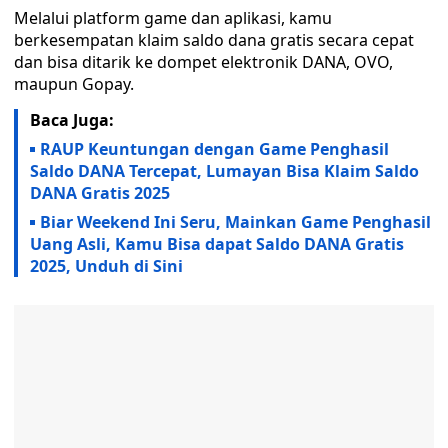
Melalui platform game dan aplikasi, kamu
berkesempatan klaim saldo dana gratis secara cepat
dan bisa ditarik ke dompet elektronik DANA, OVO,
maupun Gopay.
Baca Juga:
RAUP Keuntungan dengan Game Penghasil
Saldo DANA Tercepat, Lumayan Bisa Klaim Saldo
DANA Gratis 2025
Biar Weekend Ini Seru, Mainkan Game Penghasil
Uang Asli, Kamu Bisa dapat Saldo DANA Gratis
2025, Unduh di Sini