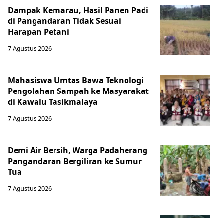
Dampak Kemarau, Hasil Panen Padi
di Pangandaran Tidak Sesuai
Harapan Petani
7 Agustus 2026
Mahasiswa Umtas Bawa Teknologi
Pengolahan Sampah ke Masyarakat
di Kawalu Tasikmalaya
7 Agustus 2026
Demi Air Bersih, Warga Padaherang
Pangandaran Bergiliran ke Sumur
Tua
7 Agustus 2026