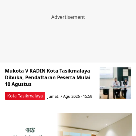
Mukota V KADIN Kota Tasikmalaya
Dibuka, Pendaftaran Peserta Mulai
10 Agustus
Kota Tasikmalaya
Jumat, 7 Agu 2026 - 15:59