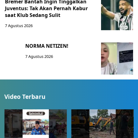
Bremer Bantah Ingin Tinggalkan
Juventus: Tak Akan Pernah Kabur
saat Klub Sedang Sulit
7 Agustus 2026
NORMA NETIZEN!
7 Agustus 2026
Video Terbaru