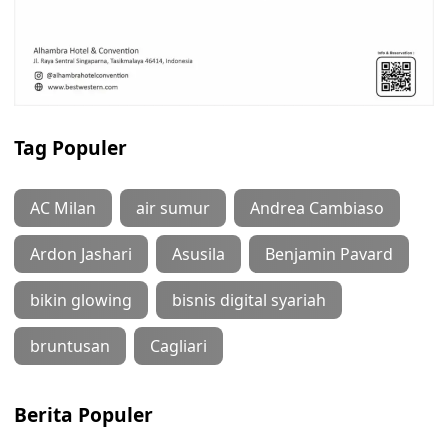
Tag Populer
AC Milan
air sumur
Andrea Cambiaso
Ardon Jashari
Asusila
Benjamin Pavard
bikin glowing
bisnis digital syariah
bruntusan
Cagliari
Berita Populer