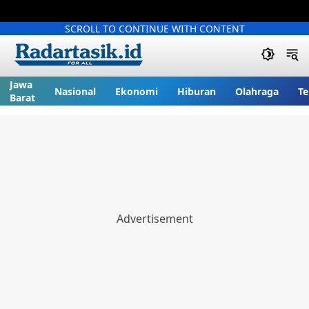
SCROLL TO CONTINUE WITH CONTENT
Jawa
Nasional
Ekonomi
Hiburan
Olahraga
Te
Barat