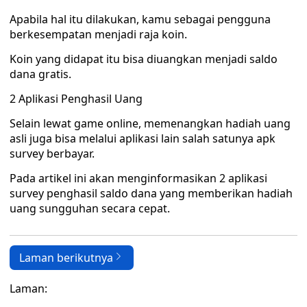
Apabila hal itu dilakukan, kamu sebagai pengguna
berkesempatan menjadi raja koin.
Koin yang didapat itu bisa diuangkan menjadi saldo
dana gratis.
2 Aplikasi Penghasil Uang
Selain lewat game online, memenangkan hadiah uang
asli juga bisa melalui aplikasi lain salah satunya apk
survey berbayar.
Pada artikel ini akan menginformasikan 2 aplikasi
survey penghasil saldo dana yang memberikan hadiah
uang sungguhan secara cepat.
Laman berikutnya
Laman: