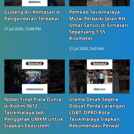
Gudang Air Kemasan di
Pemkab Tasikmalaya
Pangandaran Terbakar
Mulai Perbaiki Jalan KH
Umar Sanusi di Sirnasari
21 Jul 2026, 12:48 PM
Sepanjang 1,55
Kilometer
21 Jul 2026, 5:42 AM
Nobar Final Piala Dunia
Ulama Desak Segera
di Kodim 0612
Dibuat Perda Larangan
Tasikmalaya Jadi
LGBT, DPRD Kota
Penggerak UMKM untuk
Tasikmalaya Siapkan
Siapkan Ekosistem
Rekomendasi Perwal