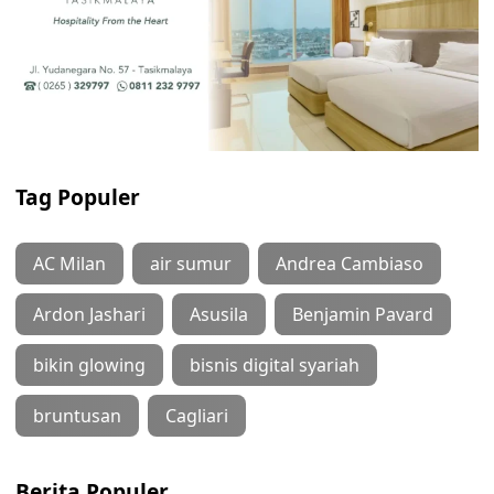
Tag Populer
AC Milan
air sumur
Andrea Cambiaso
Ardon Jashari
Asusila
Benjamin Pavard
bikin glowing
bisnis digital syariah
bruntusan
Cagliari
Berita Populer