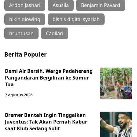
Ardon Jashari
Asusila
Benjamin Pavard
bikin glowing
bisnis digital syariah
bruntusan
Cagliari
Berita Populer
Demi Air Bersih, Warga Padaherang
Pangandaran Bergiliran ke Sumur
Tua
7 Agustus 2026
Bremer Bantah Ingin Tinggalkan
Juventus: Tak Akan Pernah Kabur
saat Klub Sedang Sulit