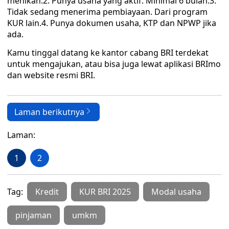
menikah.2. Punya usaha yang aktif. Minimal 6 bulan.3.
Tidak sedang menerima pembiayaan. Dari program
KUR lain.4. Punya dokumen usaha, KTP dan NPWP jika
ada.
Kamu tinggal datang ke kantor cabang BRI terdekat
untuk mengajukan, atau bisa juga lewat aplikasi BRImo
dan website resmi BRI.
Laman berikutnya
Laman:
1
2
Tag:
Kredit
KUR BRI 2025
Modal usaha
pinjaman
umkm