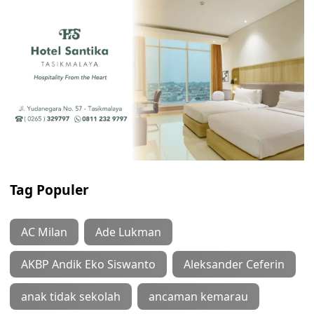
Tag Populer
AC Milan
Ade Lukman
AKBP Andik Eko Siswanto
Aleksander Ceferin
anak tidak sekolah
ancaman kemarau