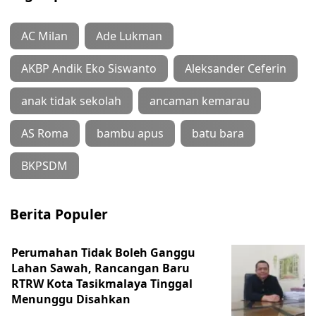
AC Milan
Ade Lukman
AKBP Andik Eko Siswanto
Aleksander Ceferin
anak tidak sekolah
ancaman kemarau
AS Roma
bambu apus
batu bara
BKPSDM
Berita Populer
Perumahan Tidak Boleh Ganggu
Lahan Sawah, Rancangan Baru
RTRW Kota Tasikmalaya Tinggal
Menunggu Disahkan