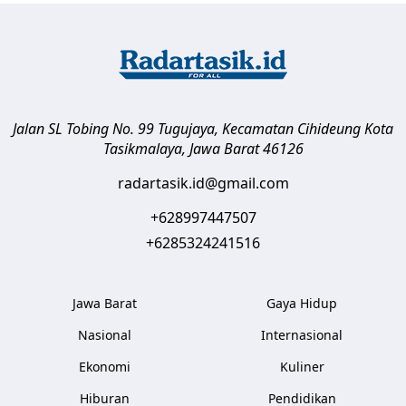
Jalan SL Tobing No. 99 Tugujaya, Kecamatan Cihideung
Kota
Tasikmalaya
,
Jawa Barat
46126
radartasik.id@gmail.com
+628997447507
+6285324241516
Jawa Barat
Gaya Hidup
Nasional
Internasional
Ekonomi
Kuliner
Hiburan
Pendidikan