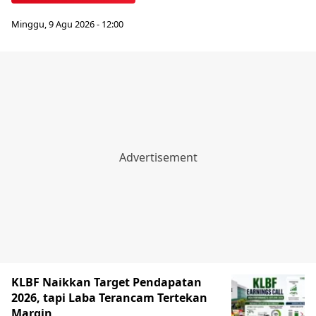
Minggu, 9 Agu 2026 - 12:00
KLBF Naikkan Target Pendapatan
2026, tapi Laba Terancam Tertekan
Margin