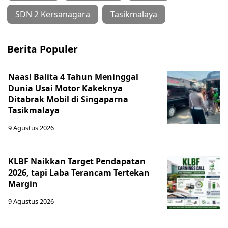
SDN 2 Kersanagara
Tasikmalaya
Berita Populer
Naas! Balita 4 Tahun Meninggal
Dunia Usai Motor Kakeknya
Ditabrak Mobil di Singaparna
Tasikmalaya
9 Agustus 2026
KLBF Naikkan Target Pendapatan
2026, tapi Laba Terancam Tertekan
Margin
9 Agustus 2026