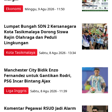
Ekonomi
Minggu, 9 Agu 2026 - 11:50
Lumpat Bungah SDN 2 Kersanagara
Kota Tasikmalaya Dorong Siswa
Rajin Olahraga dan Peduli
Lingkungan
Kota Tasikmalaya
Sabtu, 8 Agu 2026 - 13:34
Manchester City Bidik Enzo
Fernandez untuk Gantikan Rodri,
PSG Incar Bintang Ajax
Liga Inggris
Sabtu, 8 Agu 2026 - 11:39
Komentar Pegawai RSUD Jadi Alarm