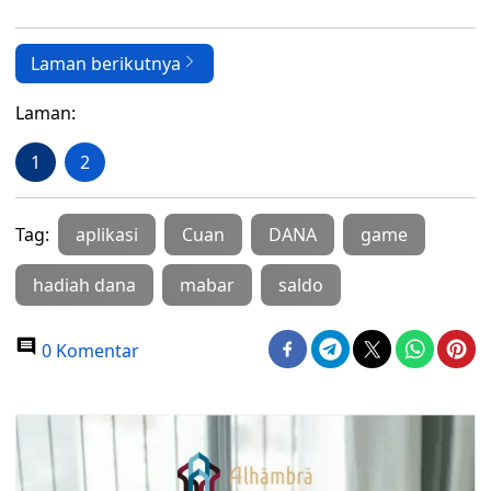
Laman berikutnya
Laman:
1
2
Tag:
aplikasi
Cuan
DANA
game
hadiah dana
mabar
saldo
0 Komentar