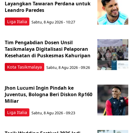
Layangkan Tawaran Perdana untuk
Leandro Paredes
Liga Italia
Sabtu, 8 Agu 2026 - 10:27
Tim Pengabdian Dosen Unsil
Tasikmalaya Digitalisasi Pelaporan
Kesehatan di Puskesmas Kahuripan
Kota Tasikmalaya
Sabtu, 8 Agu 2026 - 09:26
Jhon Lucumi Ingin Pindah ke
Juventus, Bologna Beri Diskon Rp160
Miliar
Liga Italia
Sabtu, 8 Agu 2026 - 09:23