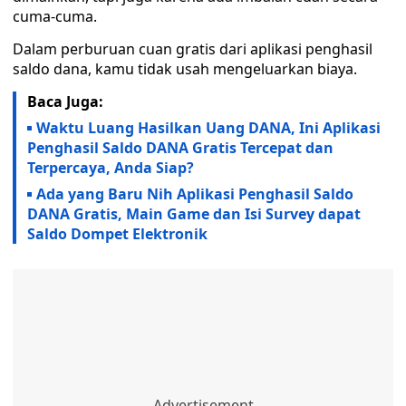
cuma-cuma.
Dalam perburuan cuan gratis dari aplikasi penghasil
saldo dana, kamu tidak usah mengeluarkan biaya.
Baca Juga:
Waktu Luang Hasilkan Uang DANA, Ini Aplikasi
Penghasil Saldo DANA Gratis Tercepat dan
Terpercaya, Anda Siap?
Ada yang Baru Nih Aplikasi Penghasil Saldo
DANA Gratis, Main Game dan Isi Survey dapat
Saldo Dompet Elektronik