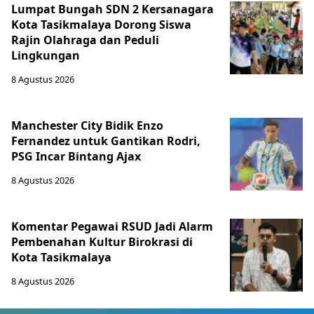
Lumpat Bungah SDN 2 Kersanagara
Kota Tasikmalaya Dorong Siswa
Rajin Olahraga dan Peduli
Lingkungan
8 Agustus 2026
Manchester City Bidik Enzo
Fernandez untuk Gantikan Rodri,
PSG Incar Bintang Ajax
8 Agustus 2026
Komentar Pegawai RSUD Jadi Alarm
Pembenahan Kultur Birokrasi di
Kota Tasikmalaya
8 Agustus 2026