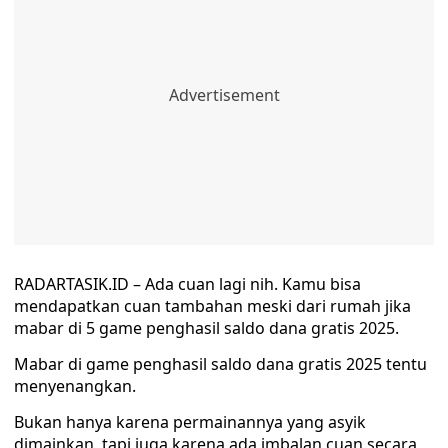
RADARTASIK.ID – Ada cuan lagi nih. Kamu bisa
mendapatkan cuan tambahan meski dari rumah jika
mabar di 5 game penghasil saldo dana gratis 2025.
Mabar di game penghasil saldo dana gratis 2025 tentu
menyenangkan.
Bukan hanya karena permainannya yang asyik
dimainkan, tapi juga karena ada imbalan cuan secara