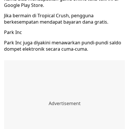
Google Play Store.
Jika bermain di Tropical Crush, pengguna
berkesempatan mendapat bayaran dana gratis.
Park Inc
Park Inc juga diyakini menawarkan pundi-pundi saldo
dompet elektronik secara cuma-cuma.