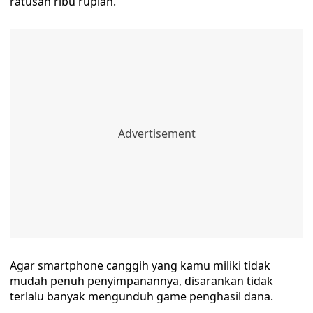
ratusan ribu rupiah.
Agar smartphone canggih yang kamu miliki tidak
mudah penuh penyimpanannya, disarankan tidak
terlalu banyak mengunduh game penghasil dana.