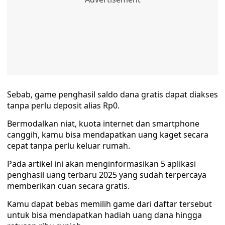
Sebab, game penghasil saldo dana gratis dapat diakses
tanpa perlu deposit alias Rp0.
Bermodalkan niat, kuota internet dan smartphone
canggih, kamu bisa mendapatkan uang kaget secara
cepat tanpa perlu keluar rumah.
Pada artikel ini akan menginformasikan 5 aplikasi
penghasil uang terbaru 2025 yang sudah terpercaya
memberikan cuan secara gratis.
Kamu dapat bebas memilih game dari daftar tersebut
untuk bisa mendapatkan hadiah uang dana hingga