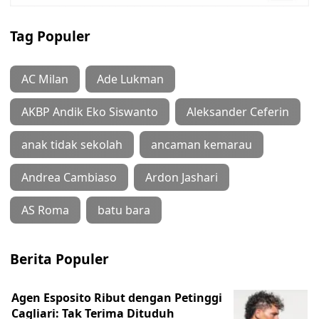
Tag Populer
AC Milan
Ade Lukman
AKBP Andik Eko Siswanto
Aleksander Ceferin
anak tidak sekolah
ancaman kemarau
Andrea Cambiaso
Ardon Jashari
AS Roma
batu bara
Berita Populer
Agen Esposito Ribut dengan Petinggi
Cagliari: Tak Terima Dituduh