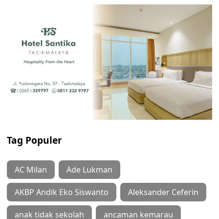
Tag Populer
AC Milan
Ade Lukman
AKBP Andik Eko Siswanto
Aleksander Ceferin
anak tidak sekolah
ancaman kemarau