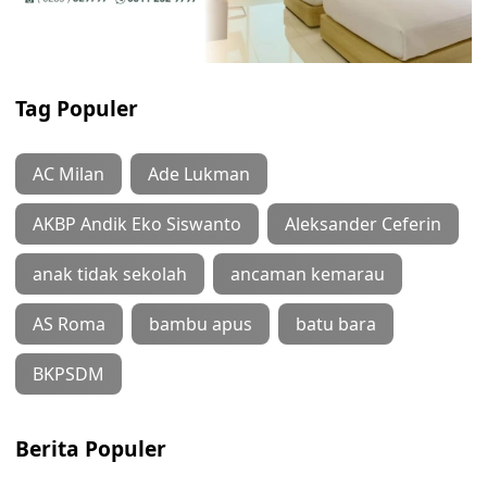
Tag Populer
AC Milan
Ade Lukman
AKBP Andik Eko Siswanto
Aleksander Ceferin
anak tidak sekolah
ancaman kemarau
AS Roma
bambu apus
batu bara
BKPSDM
Berita Populer