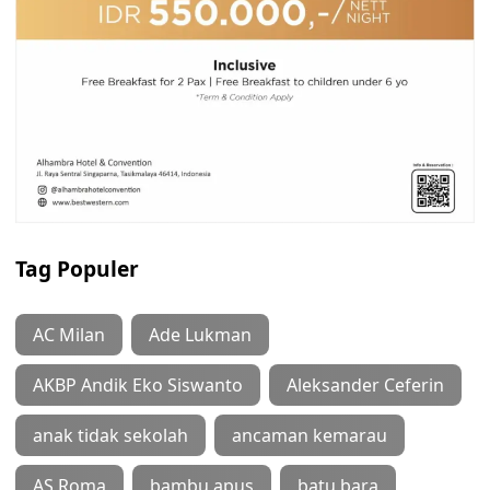
Tag Populer
AC Milan
Ade Lukman
AKBP Andik Eko Siswanto
Aleksander Ceferin
anak tidak sekolah
ancaman kemarau
AS Roma
bambu apus
batu bara