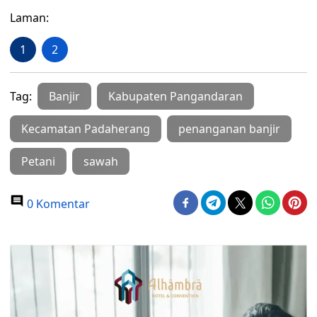
Laman:
1
2
Tag:
Banjir
Kabupaten Pangandaran
Kecamatan Padaherang
penanganan banjir
Petani
sawah
0 Komentar