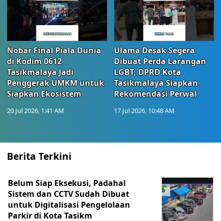
Nobar Final Piala Dunia
Ulama Desak Segera
di Kodim 0612
Dibuat Perda Larangan
Tasikmalaya Jadi
LGBT, DPRD Kota
Penggerak UMKM untuk
Tasikmalaya Siapkan
Siapkan Ekosistem
Rekomendasi Perwal
20 Jul 2026, 1:41 AM
17 Jul 2026, 10:48 AM
Berita Terkini
Belum Siap Eksekusi, Padahal
Sistem dan CCTV Sudah Dibuat
untuk Digitalisasi Pengelolaan
Parkir di Kota Tasikm