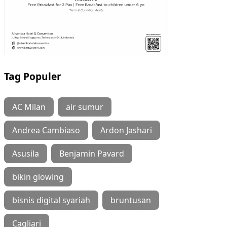
Tag Populer
AC Milan
air sumur
Andrea Cambiaso
Ardon Jashari
Asusila
Benjamin Pavard
bikin glowing
bisnis digital syariah
bruntusan
Cagliari