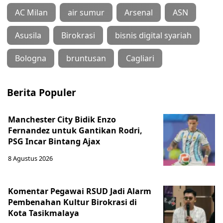
AC Milan
air sumur
Arsenal
ASN
Asusila
Birokrasi
bisnis digital syariah
Bologna
bruntusan
Cagliari
Berita Populer
Manchester City Bidik Enzo
Fernandez untuk Gantikan Rodri,
PSG Incar Bintang Ajax
8 Agustus 2026
Komentar Pegawai RSUD Jadi Alarm
Pembenahan Kultur Birokrasi di
Kota Tasikmalaya