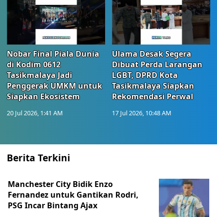
Nobar Final Piala Dunia
Ulama Desak Segera
di Kodim 0612
Dibuat Perda Larangan
Tasikmalaya Jadi
LGBT, DPRD Kota
Penggerak UMKM untuk
Tasikmalaya Siapkan
Siapkan Ekosistem
Rekomendasi Perwal
20 Jul 2026, 1:41 AM
17 Jul 2026, 10:48 AM
Berita Terkini
Manchester City Bidik Enzo
Fernandez untuk Gantikan Rodri,
PSG Incar Bintang Ajax