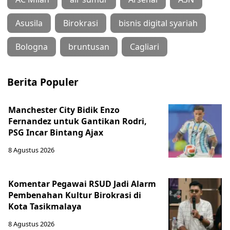
Asusila
Birokrasi
bisnis digital syariah
Bologna
bruntusan
Cagliari
Berita Populer
Manchester City Bidik Enzo
Fernandez untuk Gantikan Rodri,
PSG Incar Bintang Ajax
8 Agustus 2026
Komentar Pegawai RSUD Jadi Alarm
Pembenahan Kultur Birokrasi di
Kota Tasikmalaya
8 Agustus 2026