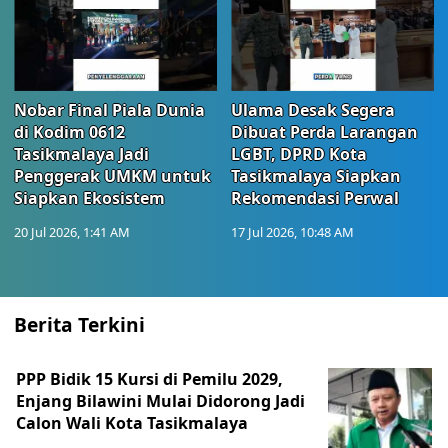
Nobar Final Piala Dunia
Ulama Desak Segera
di Kodim 0612
Dibuat Perda Larangan
Tasikmalaya Jadi
LGBT, DPRD Kota
Penggerak UMKM untuk
Tasikmalaya Siapkan
Siapkan Ekosistem
Rekomendasi Perwal
20 Jul 2026, 1:41 AM
17 Jul 2026, 10:48 AM
Berita Terkini
PPP Bidik 15 Kursi di Pemilu 2029,
Enjang Bilawini Mulai Didorong Jadi
Calon Wali Kota Tasikmalaya