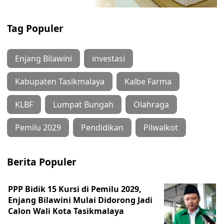
Tag Populer
Enjang Bilawini
investasi
Kabupaten Tasikmalaya
Kalbe Farma
KLBF
Lumpat Bungah
Olahraga
Pemilu 2029
Pendidikan
Pilwalkot
Berita Populer
PPP Bidik 15 Kursi di Pemilu 2029,
Enjang Bilawini Mulai Didorong Jadi
Calon Wali Kota Tasikmalaya