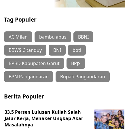
Tag Populer
AC Milan
bambu apus
BBNI
BBWS Citanduy
BNI
boti
BPBD Kabupaten Garut
BPJS
BPN Pangandaran
Bupati Pangandaran
Berita Populer
33,5 Persen Lulusan Kuliah Salah
Jalur Kerja, Menaker Ungkap Akar
Masalahnya