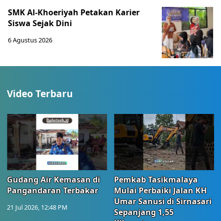
SMK Al-Khoeriyah Petakan Karier
Siswa Sejak Dini
6 Agustus 2026
Video Terbaru
Gudang Air Kemasan di
Pemkab Tasikmalaya
Pangandaran Terbakar
Mulai Perbaiki Jalan KH
Umar Sanusi di Sirnasari
21 Jul 2026, 12:48 PM
Sepanjang 1,55