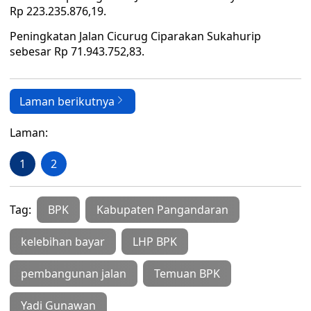
Rp 223.235.876,19.
Peningkatan Jalan Cicurug Ciparakan Sukahurip
sebesar Rp 71.943.752,83.
Laman berikutnya
Laman:
1
2
Tag:
BPK
Kabupaten Pangandaran
kelebihan bayar
LHP BPK
pembangunan jalan
Temuan BPK
Yadi Gunawan