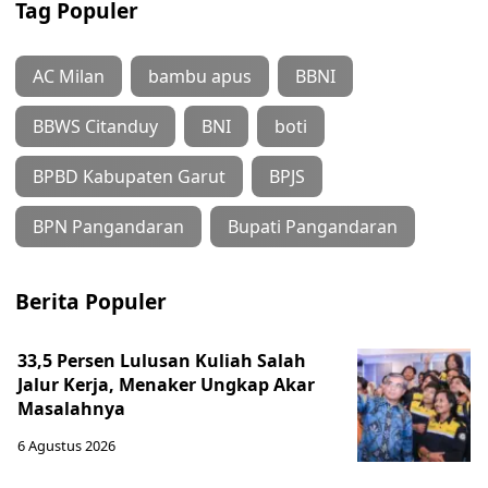
Tag Populer
AC Milan
bambu apus
BBNI
BBWS Citanduy
BNI
boti
BPBD Kabupaten Garut
BPJS
BPN Pangandaran
Bupati Pangandaran
Berita Populer
33,5 Persen Lulusan Kuliah Salah
Jalur Kerja, Menaker Ungkap Akar
Masalahnya
6 Agustus 2026