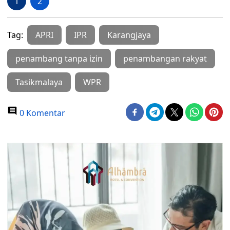
1
2
Tag:
APRI
IPR
Karangjaya
penambang tanpa izin
penambangan rakyat
Tasikmalaya
WPR
0 Komentar