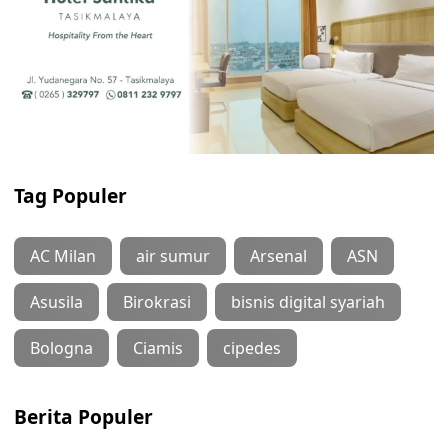
Tag Populer
AC Milan
air sumur
Arsenal
ASN
Asusila
Birokrasi
bisnis digital syariah
Bologna
Ciamis
cipedes
Berita Populer