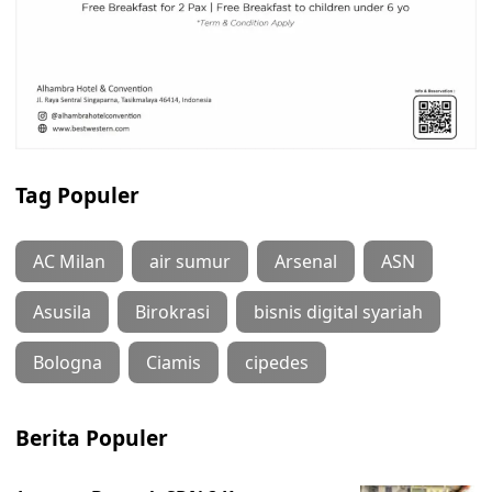
Tag Populer
AC Milan
air sumur
Arsenal
ASN
Asusila
Birokrasi
bisnis digital syariah
Bologna
Ciamis
cipedes
Berita Populer