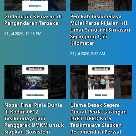
Gudang Air Kemasan di
Pemkab Tasikmalaya
Pangandaran Terbakar
Mulai Perbaiki Jalan KH
Umar Sanusi di Sirnasari
21 Jul 2026, 12:48 PM
Sepanjang 1,55
Kilometer
21 Jul 2026, 5:42 AM
Nobar Final Piala Dunia
Ulama Desak Segera
di Kodim 0612
Dibuat Perda Larangan
Tasikmalaya Jadi
LGBT, DPRD Kota
Penggerak UMKM untuk
Tasikmalaya Siapkan
Siapkan Ekosistem
Rekomendasi Perwal