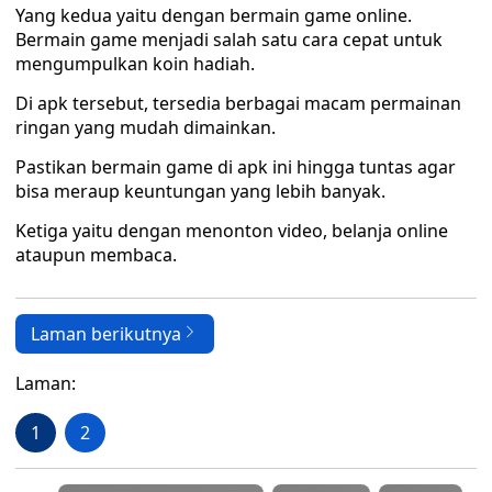
Yang kedua yaitu dengan bermain game online.
Bermain game menjadi salah satu cara cepat untuk
mengumpulkan koin hadiah.
Di apk tersebut, tersedia berbagai macam permainan
ringan yang mudah dimainkan.
Pastikan bermain game di apk ini hingga tuntas agar
bisa meraup keuntungan yang lebih banyak.
Ketiga yaitu dengan menonton video, belanja online
ataupun membaca.
Laman berikutnya
Laman:
1
2