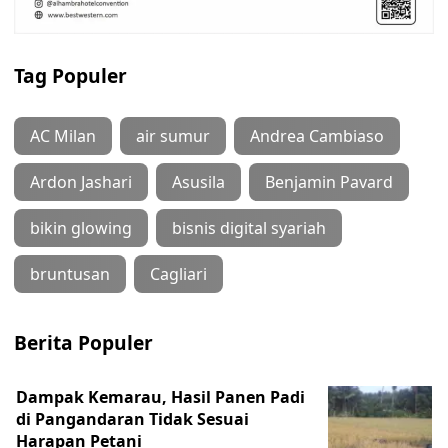
Tag Populer
AC Milan
air sumur
Andrea Cambiaso
Ardon Jashari
Asusila
Benjamin Pavard
bikin glowing
bisnis digital syariah
bruntusan
Cagliari
Berita Populer
Dampak Kemarau, Hasil Panen Padi
di Pangandaran Tidak Sesuai
Harapan Petani