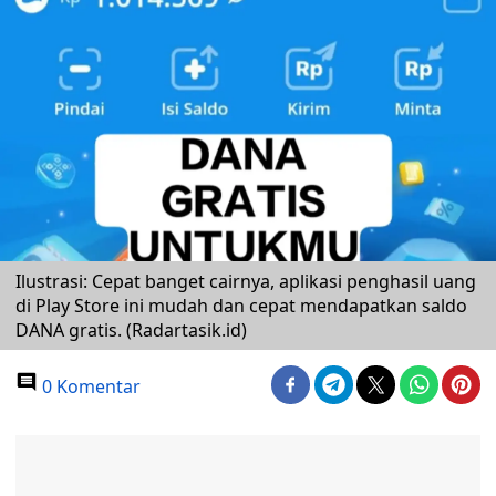
Ilustrasi: Cepat banget cairnya, aplikasi penghasil uang
di Play Store ini mudah dan cepat mendapatkan saldo
DANA gratis. (Radartasik.id)
0 Komentar