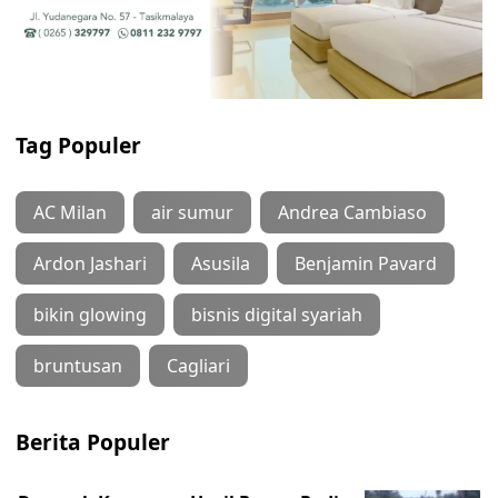
Tag Populer
AC Milan
air sumur
Andrea Cambiaso
Ardon Jashari
Asusila
Benjamin Pavard
bikin glowing
bisnis digital syariah
bruntusan
Cagliari
Berita Populer