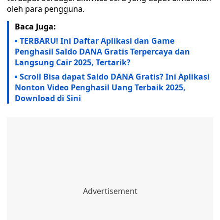
oleh para pengguna.
Baca Juga:
TERBARU! Ini Daftar Aplikasi dan Game
Penghasil Saldo DANA Gratis Terpercaya dan
Langsung Cair 2025, Tertarik?
Scroll Bisa dapat Saldo DANA Gratis? Ini Aplikasi
Nonton Video Penghasil Uang Terbaik 2025,
Download di Sini