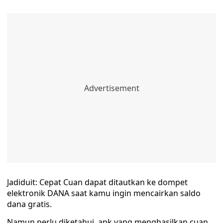
Jadiduit: Cepat Cuan dapat ditautkan ke dompet
elektronik DANA saat kamu ingin mencairkan saldo
dana gratis.
Namun perlu diketahui, apk yang menghasilkan cuan