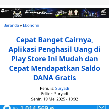
Beranda
»
Ekonomi
Cepat Banget Cairnya,
Aplikasi Penghasil Uang di
Play Store Ini Mudah dan
Cepat Mendapatkan Saldo
DANA Gratis
Penulis:
Suryadi
Editor: Suryadi
Senin, 19 Mei 2025 - 10:02