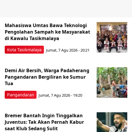
Mahasiswa Umtas Bawa Teknologi
Pengolahan Sampah ke Masyarakat
di Kawalu Tasikmalaya
Kota Tasikmalaya
Jumat, 7 Agu 2026 - 20:21
Demi Air Bersih, Warga Padaherang
Pangandaran Bergiliran ke Sumur
Tua
Pangandaran
Jumat, 7 Agu 2026 - 19:20
Bremer Bantah Ingin Tinggalkan
Juventus: Tak Akan Pernah Kabur
saat Klub Sedang Sulit