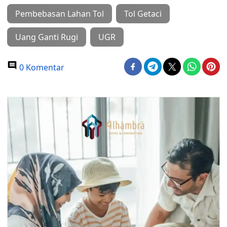
Pembebasan Lahan Tol
Tol Getaci
Uang Ganti Rugi
UGR
0 Komentar