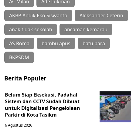
AC Milan
Ade Lukman
AKBP Andik Eko Siswanto
Aleksander Ceferin
anak tidak sekolah
ancaman kemarau
AS Roma
bambu apus
batu bara
BKPSDM
Berita Populer
Belum Siap Eksekusi, Padahal
Sistem dan CCTV Sudah Dibuat
untuk Digitalisasi Pengelolaan
Parkir di Kota Tasikm
6 Agustus 2026