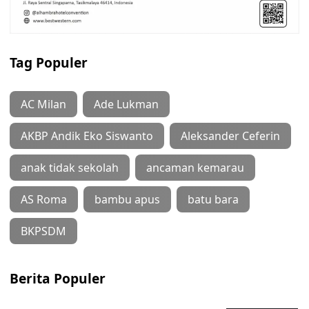
Tag Populer
AC Milan
Ade Lukman
AKBP Andik Eko Siswanto
Aleksander Ceferin
anak tidak sekolah
ancaman kemarau
AS Roma
bambu apus
batu bara
BKPSDM
Berita Populer