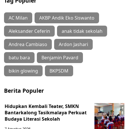
Tag Populer
AC Milan
AKBP Andik Eko Siswanto
Aleksander Ceferin
anak tidak sekolah
Andrea Cambiaso
Ardon Jashari
batu bara
Benjamin Pavard
bikin glowing
BKPSDM
Berita Populer
Hidupkan Kembali Teater, SMKN
Bantarkalong Tasikmalaya Perkuat
Budaya Literasi Sekolah
7 Agustus 2026