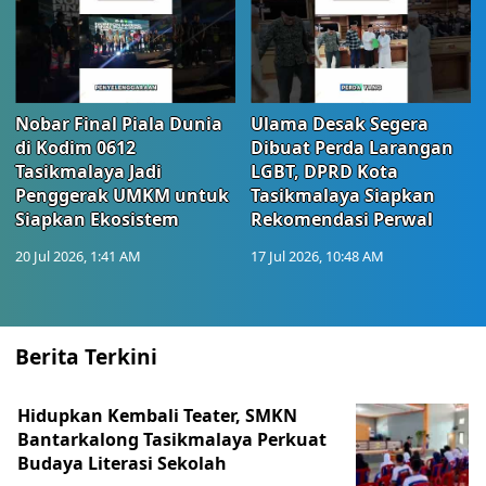
Nobar Final Piala Dunia
Ulama Desak Segera
di Kodim 0612
Dibuat Perda Larangan
Tasikmalaya Jadi
LGBT, DPRD Kota
Penggerak UMKM untuk
Tasikmalaya Siapkan
Siapkan Ekosistem
Rekomendasi Perwal
20 Jul 2026, 1:41 AM
17 Jul 2026, 10:48 AM
Berita Terkini
Hidupkan Kembali Teater, SMKN
Bantarkalong Tasikmalaya Perkuat
Budaya Literasi Sekolah