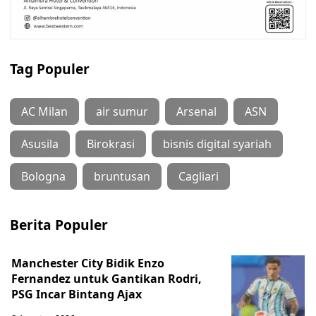
Tag Populer
AC Milan
air sumur
Arsenal
ASN
Asusila
Birokrasi
bisnis digital syariah
Bologna
bruntusan
Cagliari
Berita Populer
Manchester City Bidik Enzo
Fernandez untuk Gantikan Rodri,
PSG Incar Bintang Ajax