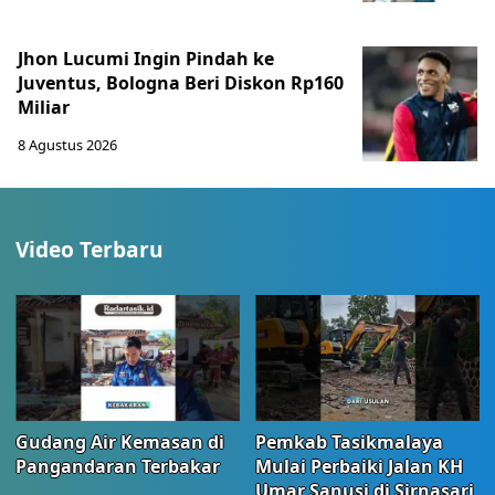
Jhon Lucumi Ingin Pindah ke
Juventus, Bologna Beri Diskon Rp160
Miliar
8 Agustus 2026
Video Terbaru
Gudang Air Kemasan di
Pemkab Tasikmalaya
Pangandaran Terbakar
Mulai Perbaiki Jalan KH
Umar Sanusi di Sirnasari