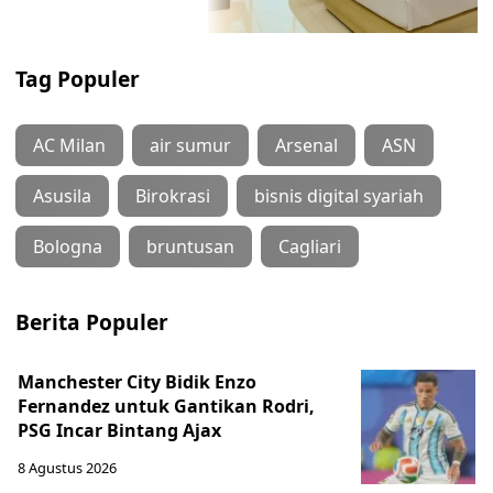
Tag Populer
AC Milan
air sumur
Arsenal
ASN
Asusila
Birokrasi
bisnis digital syariah
Bologna
bruntusan
Cagliari
Berita Populer
Manchester City Bidik Enzo
Fernandez untuk Gantikan Rodri,
PSG Incar Bintang Ajax
8 Agustus 2026