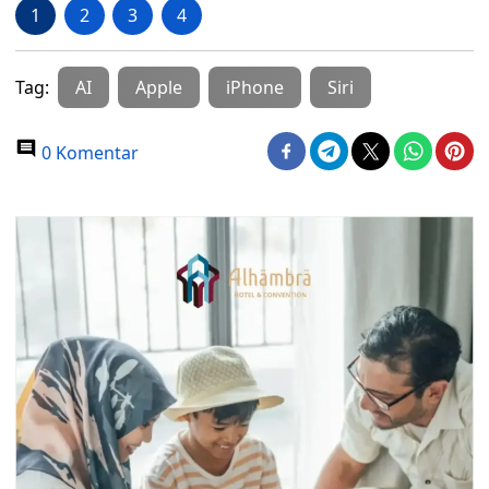
1
2
3
4
Tag:
AI
Apple
iPhone
Siri
0 Komentar