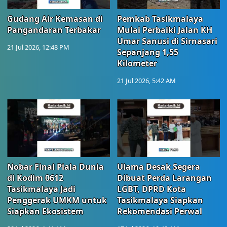
Gudang Air Kemasan di
Pemkab Tasikmalaya
Pangandaran Terbakar
Mulai Perbaiki Jalan KH
Umar Sanusi di Sirnasari
21 Jul 2026, 12:48 PM
Sepanjang 1,55
Kilometer
21 Jul 2026, 5:42 AM
Nobar Final Piala Dunia
Ulama Desak Segera
di Kodim 0612
Dibuat Perda Larangan
Tasikmalaya Jadi
LGBT, DPRD Kota
Penggerak UMKM untuk
Tasikmalaya Siapkan
Siapkan Ekosistem
Rekomendasi Perwal