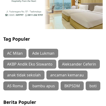
Tag Populer
AC Milan
Ade Lukman
AKBP Andik Eko Siswanto
Aleksander Ceferin
anak tidak sekolah
ancaman kemarau
AS Roma
bambu apus
BKPSDM
boti
Berita Populer