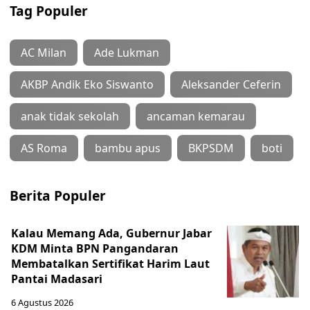
Tag Populer
AC Milan
Ade Lukman
AKBP Andik Eko Siswanto
Aleksander Ceferin
anak tidak sekolah
ancaman kemarau
AS Roma
bambu apus
BKPSDM
boti
Berita Populer
Kalau Memang Ada, Gubernur Jabar
KDM Minta BPN Pangandaran
Membatalkan Sertifikat Harim Laut
Pantai Madasari
6 Agustus 2026