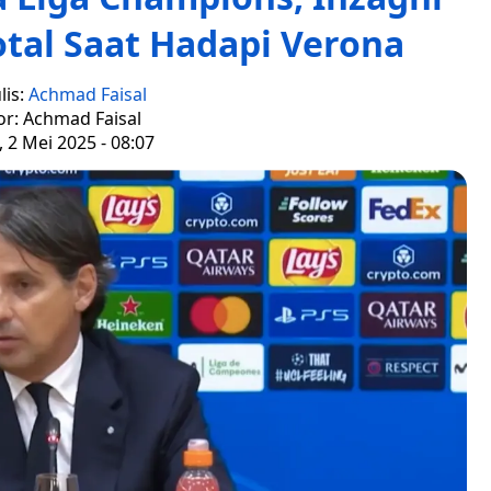
otal Saat Hadapi Verona
lis:
Achmad Faisal
or: Achmad Faisal
 2 Mei 2025 - 08:07