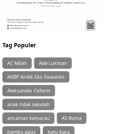
Tag Populer
AC Milan
Ade Lukman
AKBP Andik Eko Siswanto
Aleksander Ceferin
anak tidak sekolah
ancaman kemarau
AS Roma
bambu apus
batu bara