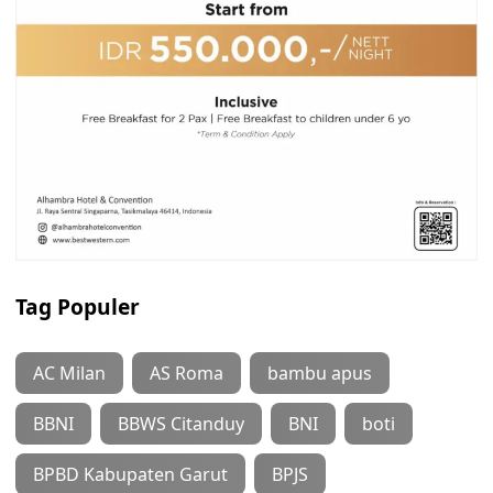
Tag Populer
AC Milan
AS Roma
bambu apus
BBNI
BBWS Citanduy
BNI
boti
BPBD Kabupaten Garut
BPJS