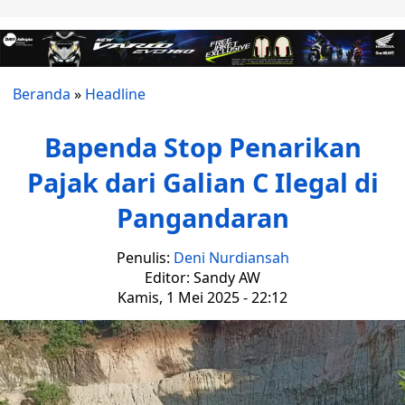
Beranda
»
Headline
Bapenda Stop Penarikan
Pajak dari Galian C Ilegal di
Pangandaran
Penulis:
Deni Nurdiansah
Editor: Sandy AW
Kamis, 1 Mei 2025 - 22:12