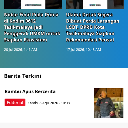
Nobar Final Piala Dunia
Ulama Desak Segera
di Kodim 0612
Dibuat Perda Larangan
Tasikmalaya Jadi
LGBT, DPRD Kota
Penggerak UMKM untuk
Tasikmalaya Siapkan
Siapkan Ekosistem
Rekomendasi Perwal
20 Jul 2026, 1:41 AM
17 Jul 2026, 10:48 AM
Berita Terkini
Bambu Apus Bercerita
Editorial
Kamis, 6 Agu 2026 - 10:08