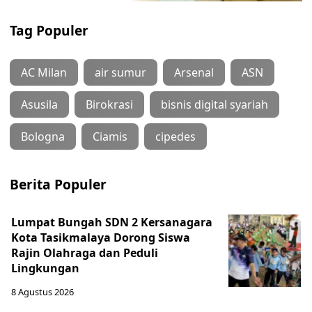
Tag Populer
AC Milan
air sumur
Arsenal
ASN
Asusila
Birokrasi
bisnis digital syariah
Bologna
Ciamis
cipedes
Berita Populer
Lumpat Bungah SDN 2 Kersanagara
Kota Tasikmalaya Dorong Siswa
Rajin Olahraga dan Peduli
Lingkungan
8 Agustus 2026