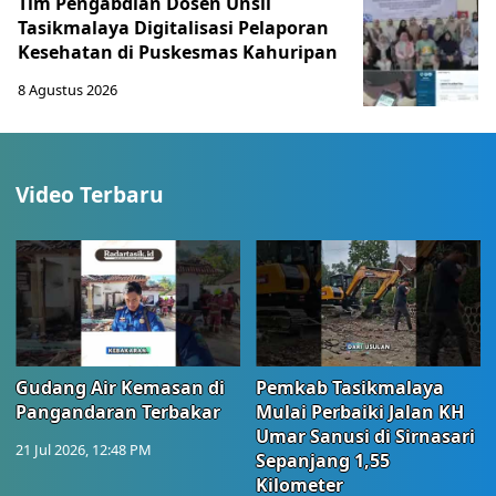
Tim Pengabdian Dosen Unsil
Tasikmalaya Digitalisasi Pelaporan
Kesehatan di Puskesmas Kahuripan
8 Agustus 2026
Video Terbaru
Gudang Air Kemasan di
Pemkab Tasikmalaya
Pangandaran Terbakar
Mulai Perbaiki Jalan KH
Umar Sanusi di Sirnasari
21 Jul 2026, 12:48 PM
Sepanjang 1,55
Kilometer