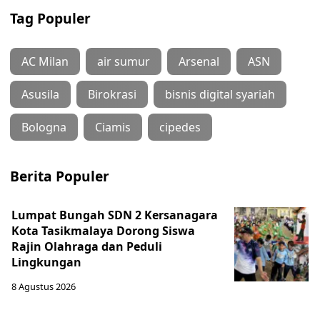
Tag Populer
AC Milan
air sumur
Arsenal
ASN
Asusila
Birokrasi
bisnis digital syariah
Bologna
Ciamis
cipedes
Berita Populer
Lumpat Bungah SDN 2 Kersanagara
Kota Tasikmalaya Dorong Siswa
Rajin Olahraga dan Peduli
Lingkungan
8 Agustus 2026