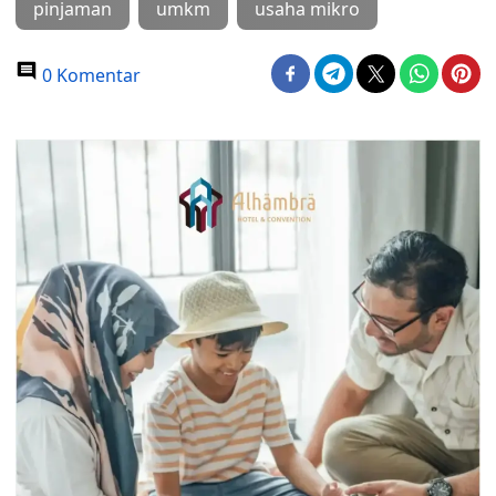
pinjaman
umkm
usaha mikro
0 Komentar