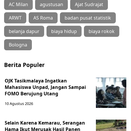
AC Milan
agustusan
Ajat Sudrajat
ARWT
AS Roma
badan pusat statistik
belanja dapur
biaya hidup
biaya rokok
Bologna
Berita Populer
OJK Tasikmalaya Ingatkan
Mahasiswa Unpad, Jangan Sampai
FOMO Berujung Utang
10 Agustus 2026
Selain Karena Kemarau, Serangan
Hama Ikut Merusak Hasil Panen