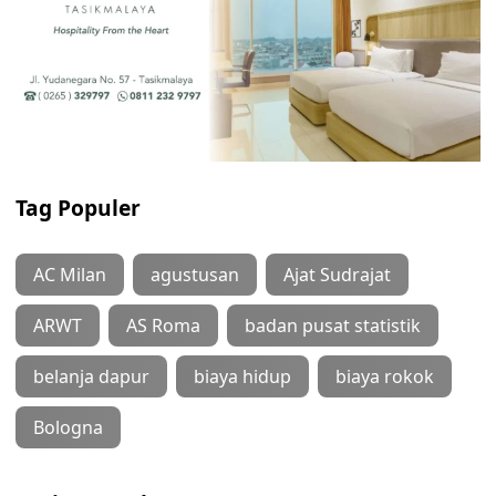
Tag Populer
AC Milan
agustusan
Ajat Sudrajat
ARWT
AS Roma
badan pusat statistik
belanja dapur
biaya hidup
biaya rokok
Bologna