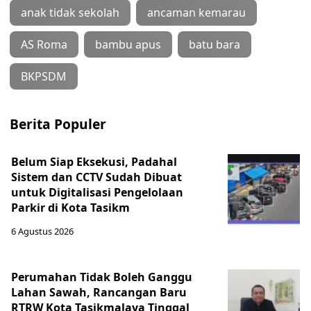
anak tidak sekolah
ancaman kemarau
AS Roma
bambu apus
batu bara
BKPSDM
Berita Populer
Belum Siap Eksekusi, Padahal
Sistem dan CCTV Sudah Dibuat
untuk Digitalisasi Pengelolaan
Parkir di Kota Tasikm
6 Agustus 2026
Perumahan Tidak Boleh Ganggu
Lahan Sawah, Rancangan Baru
RTRW Kota Tasikmalaya Tinggal