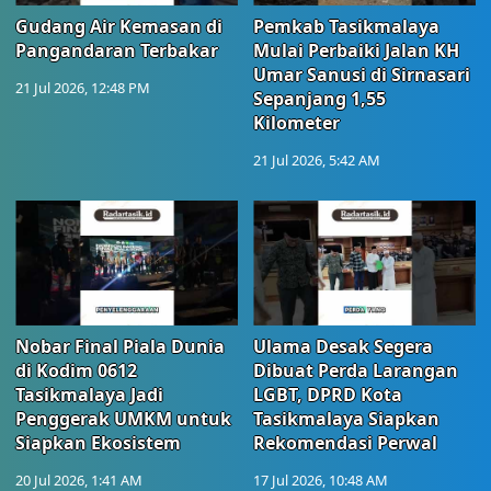
Gudang Air Kemasan di
Pemkab Tasikmalaya
Pangandaran Terbakar
Mulai Perbaiki Jalan KH
Umar Sanusi di Sirnasari
21 Jul 2026, 12:48 PM
Sepanjang 1,55
Kilometer
21 Jul 2026, 5:42 AM
Nobar Final Piala Dunia
Ulama Desak Segera
di Kodim 0612
Dibuat Perda Larangan
Tasikmalaya Jadi
LGBT, DPRD Kota
Penggerak UMKM untuk
Tasikmalaya Siapkan
Siapkan Ekosistem
Rekomendasi Perwal
20 Jul 2026, 1:41 AM
17 Jul 2026, 10:48 AM