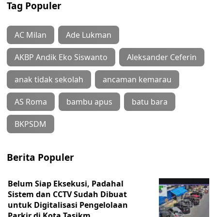
Tag Populer
AC Milan
Ade Lukman
AKBP Andik Eko Siswanto
Aleksander Ceferin
anak tidak sekolah
ancaman kemarau
AS Roma
bambu apus
batu bara
BKPSDM
Berita Populer
Belum Siap Eksekusi, Padahal
Sistem dan CCTV Sudah Dibuat
untuk Digitalisasi Pengelolaan
Parkir di Kota Tasikm