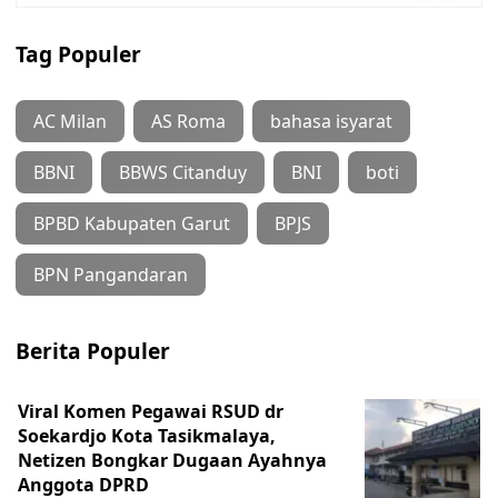
Tag Populer
AC Milan
AS Roma
bahasa isyarat
BBNI
BBWS Citanduy
BNI
boti
BPBD Kabupaten Garut
BPJS
BPN Pangandaran
Berita Populer
Viral Komen Pegawai RSUD dr
Soekardjo Kota Tasikmalaya,
Netizen Bongkar Dugaan Ayahnya
Anggota DPRD