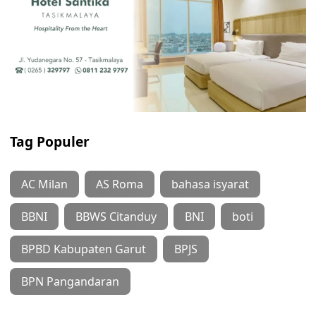
Tag Populer
AC Milan
AS Roma
bahasa isyarat
BBNI
BBWS Citanduy
BNI
boti
BPBD Kabupaten Garut
BPJS
BPN Pangandaran