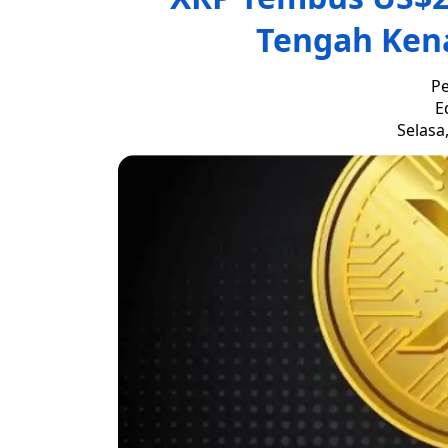
Tengah Kena
Pe
E
Selasa