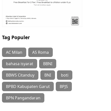
Tag Populer
AC Milan
AS Roma
bahasa isyarat
BBNI
BBWS Citanduy
BNI
boti
BPBD Kabupaten Garut
BPJS
BPN Pangandaran