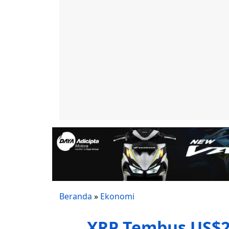
Beranda
»
Ekonomi
XRP Tembus US$2