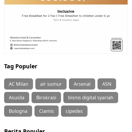
Tag Populer
AC Milan
air sumur
Arsenal
ASN
Asusila
Birokrasi
bisnis digital syariah
Bologna
Ciamis
cipedes
Berita Populer