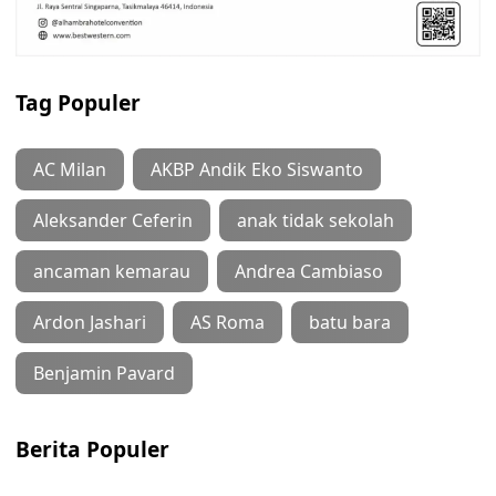
Tag Populer
AC Milan
AKBP Andik Eko Siswanto
Aleksander Ceferin
anak tidak sekolah
ancaman kemarau
Andrea Cambiaso
Ardon Jashari
AS Roma
batu bara
Benjamin Pavard
Berita Populer