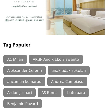
Tag Populer
AC Milan
AKBP Andik Eko Siswanto
Aleksander Ceferin
anak tidak sekolah
ancaman kemarau
Andrea Cambiaso
Ardon Jashari
AS Roma
batu bara
Benjamin Pavard