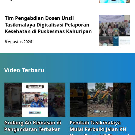
Tim Pengabdian Dosen Unsil
Tasikmalaya Digitalisasi Pelaporan
Kesehatan di Puskesmas Kahuripan
8 Agustus 2026
Video Terbaru
Gudang Air Kemasan di
Pemkab Tasikmalaya
Pangandaran Terbakar
Mulai Perbaiki Jalan KH