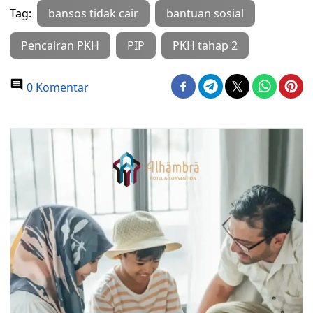
Tag:
bansos tidak cair
bantuan sosial
Pencairan PKH
PIP
PKH tahap 2
0 Komentar