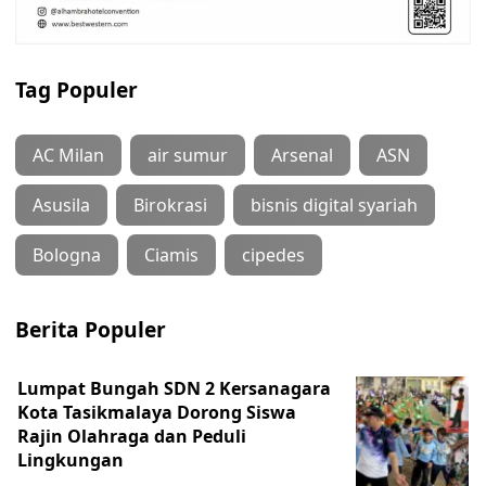
Tag Populer
AC Milan
air sumur
Arsenal
ASN
Asusila
Birokrasi
bisnis digital syariah
Bologna
Ciamis
cipedes
Berita Populer
Lumpat Bungah SDN 2 Kersanagara
Kota Tasikmalaya Dorong Siswa
Rajin Olahraga dan Peduli
Lingkungan