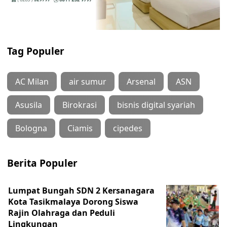
Tag Populer
AC Milan
air sumur
Arsenal
ASN
Asusila
Birokrasi
bisnis digital syariah
Bologna
Ciamis
cipedes
Berita Populer
Lumpat Bungah SDN 2 Kersanagara
Kota Tasikmalaya Dorong Siswa
Rajin Olahraga dan Peduli
Lingkungan