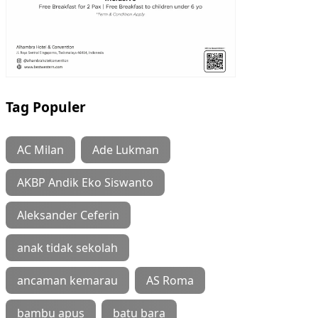
Tag Populer
AC Milan
Ade Lukman
AKBP Andik Eko Siswanto
Aleksander Ceferin
anak tidak sekolah
ancaman kemarau
AS Roma
bambu apus
batu bara