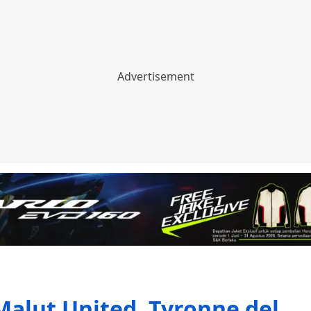
alut United, Tyronne del